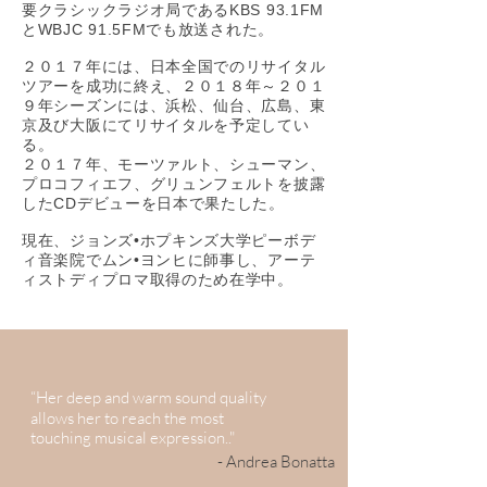
要クラシックラジオ局であるKBS 93.1FM
とWBJC 91.5FMでも放送された。
２０１７年には、日本全国でのリサイタル
ツアーを成功に終え、２０１８年～２０１
９年シーズンには、浜松、仙台、広島、東
京及び大阪にてリサイタルを予定してい
る。
２０１７年、モーツァルト、シューマン、
プロコフィエフ、グリュンフェルトを披露
したCDデビューを日本で果たした。
現在、ジョンズ•ホプキンズ大学ピーボデ
ィ音楽院でムン•ヨンヒに師事し、アーテ
ィストディプロマ取得のため在学中。
“Her deep and warm sound quality
allows her to reach the most
touching musical expression.."
- Andrea Bonatta