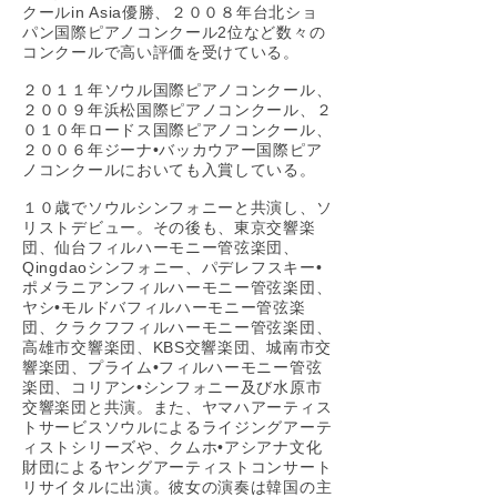
クールin Asia優勝、２００８年台北ショ
パン国際ピアノコンクール2位など数々の
コンクールで高い評価を受けている。
２０１１年ソウル国際ピアノコンクール、
２００９年浜松国際ピアノコンクール、２
０１０年ロードス国際ピアノコンクール、
２００６年ジーナ•バッカウアー国際ピア
ノコンクールにおいても入賞している。
１０歳でソウルシンフォニーと共演し、ソ
リストデビュー。その後も、東京交響楽
団、仙台フィルハーモニー管弦楽団、
Qingdaoシンフォニー、パデレフスキー•
ポメラニアンフィルハーモニー管弦楽団、
ヤシ•モルドバフィルハーモニー管弦楽
団、クラクフフィルハーモニー管弦楽団、
高雄市交響楽団、KBS交響楽団、城南市交
響楽団、プライム•フィルハーモニー管弦
楽団、コリアン•シンフォニー及び水原市
交響楽団と共演。また、ヤマハアーティス
トサービスソウルによるライジングアーテ
ィストシリーズや、クムホ•アシアナ文化
財団によるヤングアーティストコンサート
リサイタルに出演。彼女の演奏は韓国の主